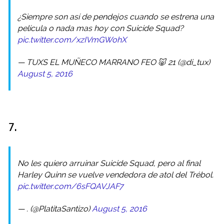
¿Siempre son así de pendejos cuando se estrena una
película o nada mas hoy con Suicide Squad?
pic.twitter.com/xzIVmGWohX
— TUXS EL MUÑECO MARRANO FEO 🐷 21 (@di_tux)
August 5, 2016
7.
No les quiero arruinar Suicide Squad, pero al final
Harley Quinn se vuelve vendedora de atol del Trébol.
pic.twitter.com/6sFQAVJAF7
— . (@PlatitaSantizo)
August 5, 2016