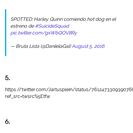
SPOTTED: Harley Quinn comiendo hot dog en el
estreno de
#SuicideSquad
pic.twitter.com/gxWbQOV8Ry
— Bruta Lista (@DaniielaGal)
August 5, 2016
5.
https://twitter.com/Jartusplein/status/76124733093907
ref_src=twsrc%5Etfw
6.