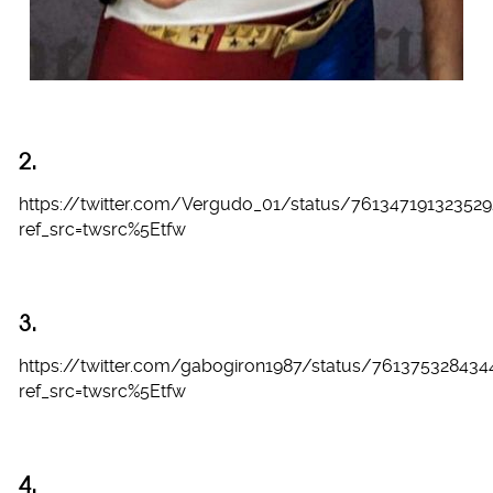
2.
https://twitter.com/Vergudo_01/status/761347191323529
ref_src=twsrc%5Etfw
3.
https://twitter.com/gabogiron1987/status/76137532843
ref_src=twsrc%5Etfw
4.