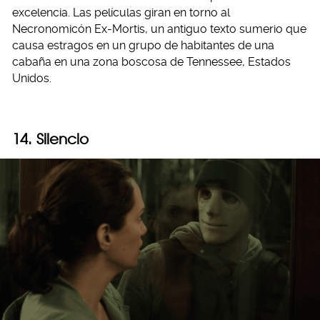
excelencia. Las películas giran en torno al
Necronomicón Ex-Mortis, un antiguo texto sumerio que
causa estragos en un grupo de habitantes de una
cabaña en una zona boscosa de Tennessee, Estados
Unidos.
14. Silencio