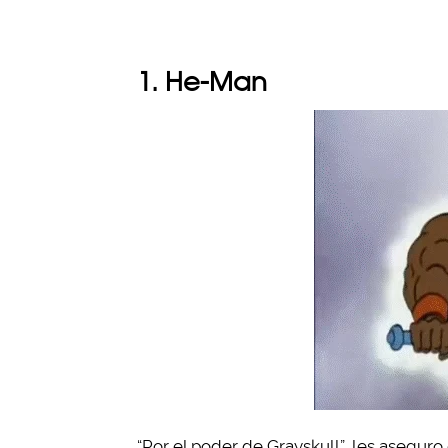
1. He-Man
“Por el poder de Grayskull”, les aseguro 