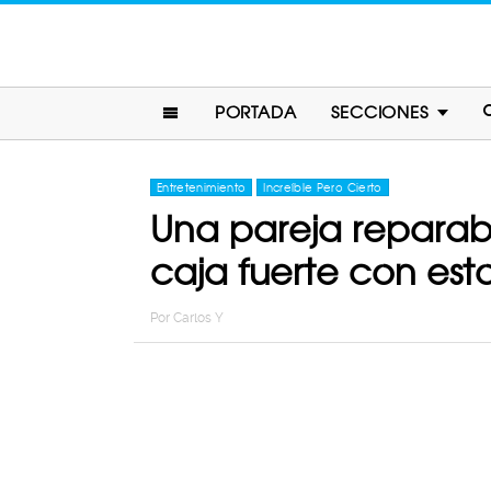
PORTADA
SECCIONES
Entretenimiento
Increíble Pero Cierto
Una pareja reparab
caja fuerte con est
Por
Carlos Y