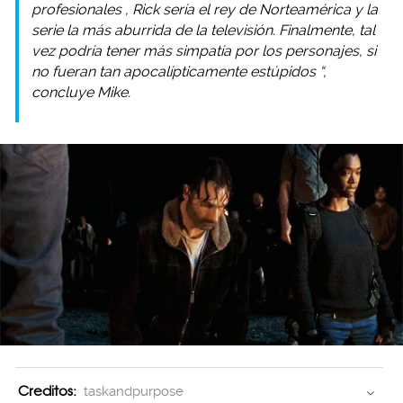
profesionales
, Rick sería el rey de Norteamérica y la
serie la más aburrida de la televisión. Finalmente, tal
vez podría tener más simpatía por los personajes, si
no fueran tan
apocalípticamente estúpidos
“,
concluye Mike.
Creditos:
taskandpurpose