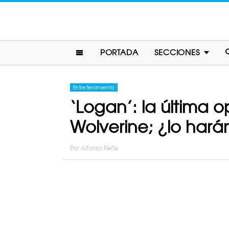
PORTADA
SECCIONES
Entretenimiento
‘Logan’: la última o
Wolverine; ¿lo hará
Por
Alfonso Peña