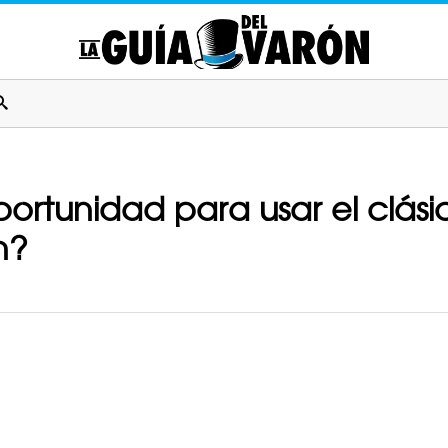
portunidad para usar el clási
n?