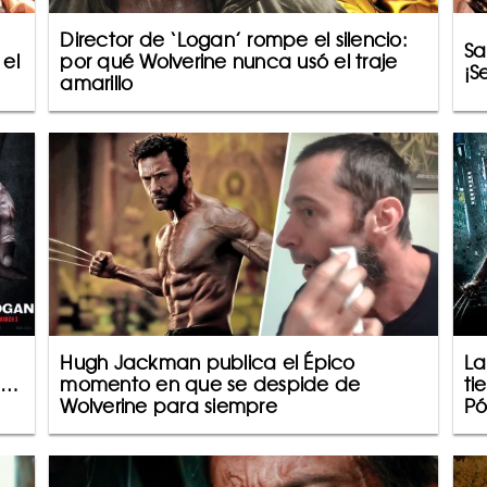
Director de ‘Logan’ rompe el silencio:
Sa
 el
por qué Wolverine nunca usó el traje
¡S
amarillo
Hugh Jackman publica el Épico
La
’…
momento en que se despide de
ti
Wolverine para siempre
Pó