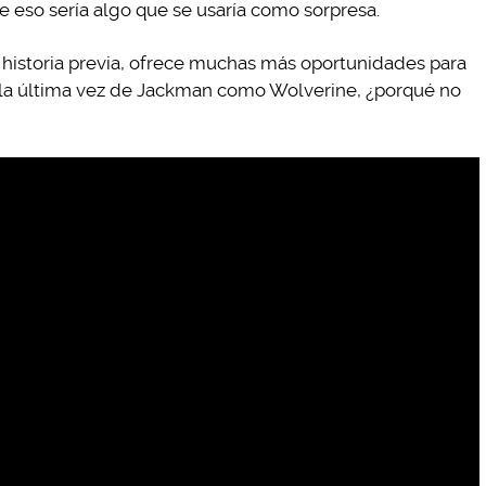
 eso sería algo que se usaría como sorpresa.
 historia previa, ofrece muchas más oportunidades para
 la última vez de Jackman como Wolverine, ¿porqué no