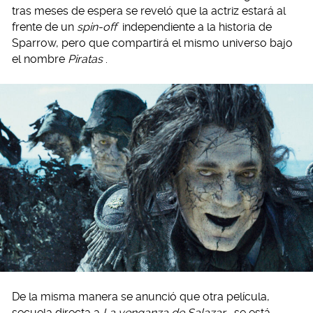
tras meses de espera se reveló que la actriz estará al
frente de un
spin-off
independiente a la historia de
Sparrow, pero que compartirá el mismo universo bajo
el nombre
Piratas
.
De la misma manera se anunció que otra película,
secuela directa a
La venganza de Salazar
, se está