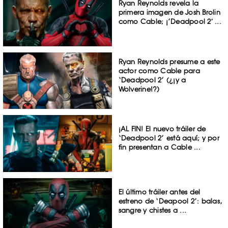
Ryan Reynolds revela la
primera imagen de Josh Brolin
como Cable; ¡’Deadpool 2′ ...
Ryan Reynolds presume a este
actor como Cable para
‘Deadpool 2’ (¿¡y a
Wolverine!?)
¡AL FIN! El nuevo tráiler de
‘Deadpool 2’ está aquí; y por
fin presentan a Cable ...
El último tráiler antes del
estreno de ‘Deapool 2’: balas,
sangre y chistes a ...