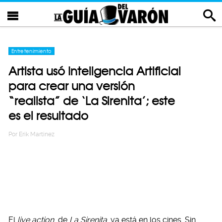
Entretenimiento
Artista usó Inteligencia Artificial
para crear una versión
“realista” de ‘La Sirenita’; este
es el resultado
Por
Erik Martinez
El
live action
de
La Sirenita
ya está en los cines. Sin