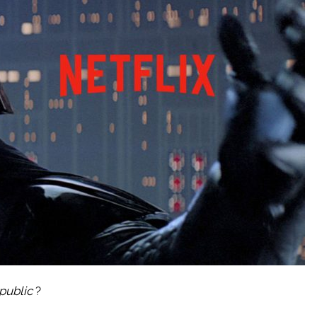
public
?