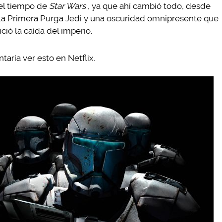
del tiempo de
Star Wars
, ya que ahí cambió todo, desde
n, la Primera Purga Jedi y una oscuridad omnipresente que
ció la caída del imperio.
taría ver esto en Netflix.