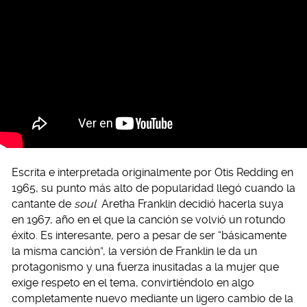
Escrita e interpretada originalmente por Otis Redding en
1965, su punto más alto de popularidad llegó cuando la
cantante de
soul
Aretha Franklin decidió hacerla suya
en 1967, año en el que la canción se volvió un rotundo
éxito. Es interesante, pero a pesar de ser “básicamente
la misma canción”, la versión de Franklin le da un
protagonismo y una fuerza inusitadas a la mujer que
exige respeto en el tema, convirtiéndolo en algo
completamente nuevo mediante un ligero cambio de la