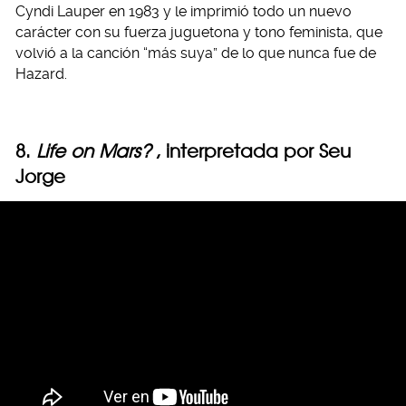
Cyndi Lauper en 1983 y le imprimió todo un nuevo
carácter con su fuerza juguetona y tono feminista, que
volvió a la canción “más suya” de lo que nunca fue de
Hazard.
8.
Life on Mars?
, interpretada por Seu
Jorge