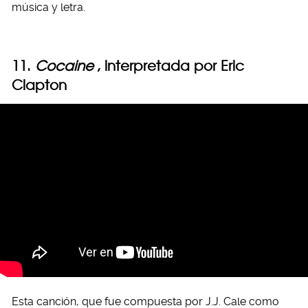
música y letra.
11.
Cocaine
, interpretada por Eric
Clapton
Esta canción, que fue compuesta por J.J. Cale como