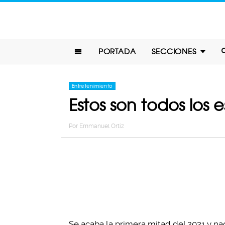
PORTADA
SECCIONES
Entretenimiento
Estos son todos los e
Por
Emmanuel Ortiz
Se acaba la primera mitad del 2021 y na