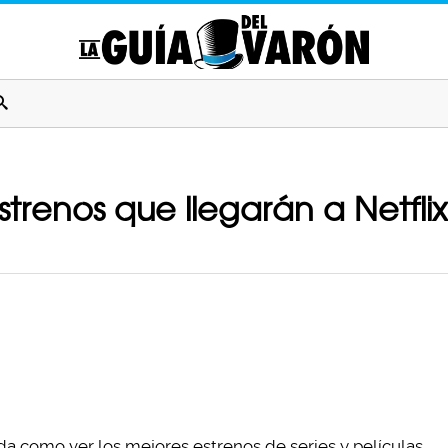
strenos que llegarán a Netflix
da como ver los mejores estrenos de series y películas