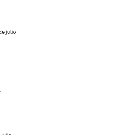
e julio
o