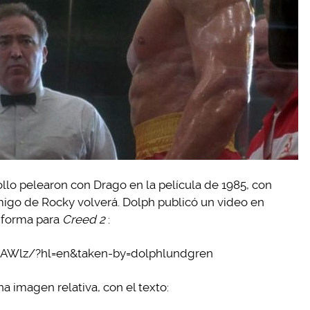
o pelearon con Drago en la película de 1985, con
migo de Rocky volverá. Dolph publicó un video en
 forma para
Creed 2
:
hAWlz/?hl=en&taken-by=dolphlundgren
a imagen relativa, con el texto: