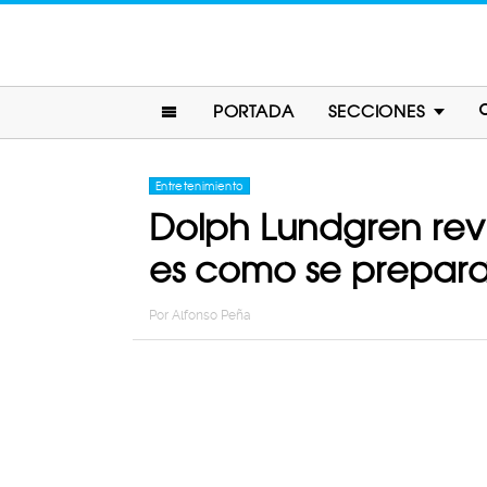
PORTADA
SECCIONES
Entretenimiento
Dolph Lundgren revi
es como se prepar
Por
Alfonso Peña