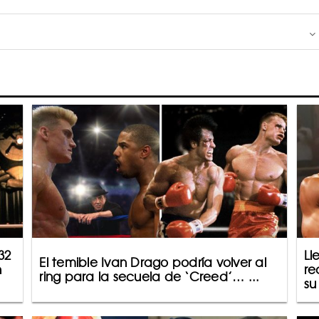
32
Ll
El temible Ivan Drago podría volver al
n
re
ring para la secuela de ‘Creed’… ...
su