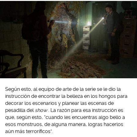
Según esto, al equipo de arte de la serie se le dio la
instrucción de encontrar la belleza en los hongos para
decorar los escenarios y planear las escenas de
pesadilla del
show
. La razón para esa instrucción es
que, según esto, “cuando les encuentras algo bello a
esos monstruos, de alguna manera, logras hacerlos
aún más terroríficos”.