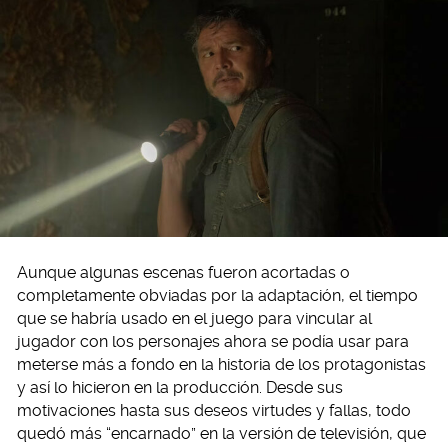
Aunque algunas escenas fueron acortadas o
completamente obviadas por la adaptación, el tiempo
que se habría usado en el juego para vincular al
jugador con los personajes ahora se podía usar para
meterse más a fondo en la historia de los protagonistas
y así lo hicieron en la producción. Desde sus
motivaciones hasta sus deseos virtudes y fallas, todo
quedó más “encarnado” en la versión de televisión, que