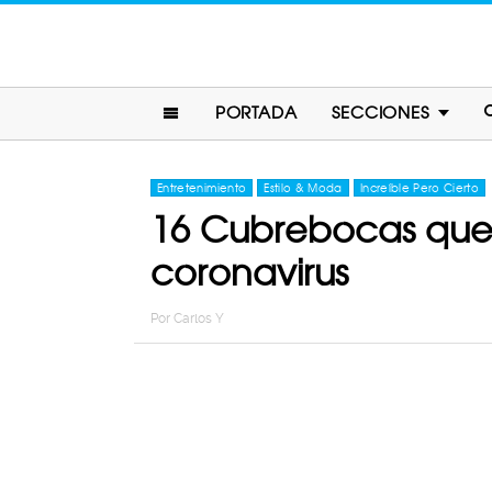
PORTADA
SECCIONES
Entretenimiento
Estilo & Moda
Increíble Pero Cierto
16 Cubrebocas que 
coronavirus
Por
Carlos Y