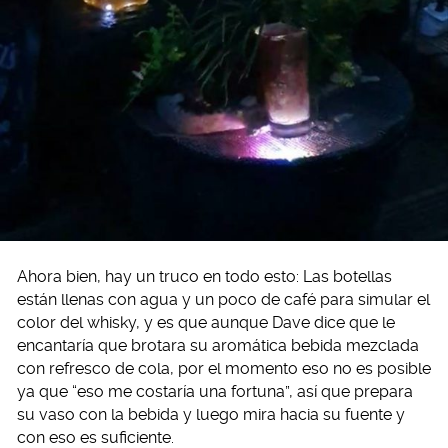
Ahora bien, hay un truco en todo esto: Las botellas
están llenas con agua y un poco de café para simular el
color del whisky, y es que aunque Dave dice que le
encantaría que brotara su aromática bebida mezclada
con refresco de cola, por el momento eso no es posible
ya que “eso me costaría una fortuna”, así que prepara
su vaso con la bebida y luego mira hacia su fuente y
con eso es suficiente.