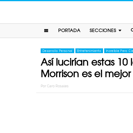
PORTADA
SECCIONES
Desarrollo Personal
Entretenimiento
Increíble Pero Ci
Así lucirían estas 10
Morrison es el mejor
Por
Caro Rosales