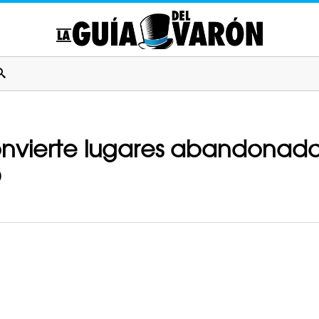
onvierte lugares abandonados
D