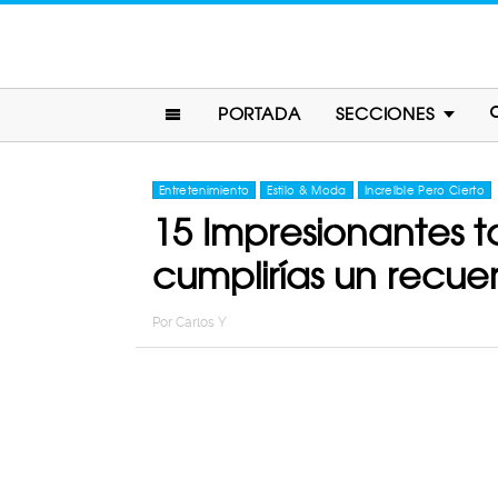
PORTADA
SECCIONES
Entretenimiento
Estilo & Moda
Increíble Pero Cierto
15 Impresionantes t
cumplirías un recue
Por
Carlos Y