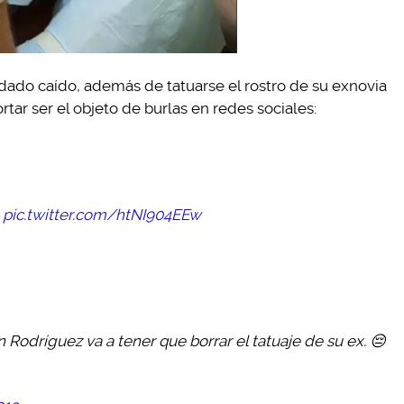
oldado caído, además de tatuarse el rostro de su exnovia
tar ser el objeto de burlas en redes sociales:
.
pic.twitter.com/htNI904EEw
n Rodríguez va a tener que borrar el tatuaje de su ex. 😔