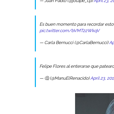
— Juan Pablo (@jotape_cp)
April 23, 2
Es buen momento para recordar esto 
pic.twitter.com/bVMT22WkqV
— Carla Bernucci (@CarlaBernucci)
Ap
Felipe Flores al enterarse que patea
— 🤔 (@ManuElRenacido)
April 23, 20