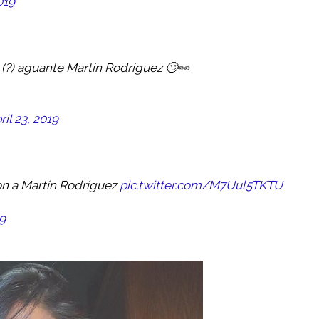
019
(?) aguante Martín Rodríguez 🙄👀
ril 23, 2019
ron a Martín Rodríguez
pic.twitter.com/M7Uul5TKTU
19