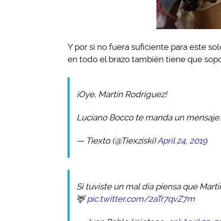
Y por si no fuera suficiente para este s
en todo el brazo también tiene que sopor
¡Oye, Martín Rodríguez!
Luciano Bocco te manda un mensaje
— Tiexto (@Tiexziski)
April 24, 2019
Si tuviste un mal día piensa que Martí
🦌
pic.twitter.com/2aTr7qvZ7m