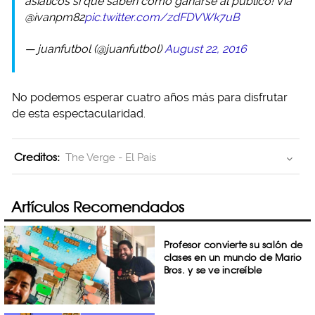
asiáticos sí que saben cómo ganarse al público! Vía
@ivanpm82
pic.twitter.com/zdFDVWk7uB
— juanfutbol (@juanfutbol)
August 22, 2016
No podemos esperar cuatro años más para disfrutar
de esta espectacularidad.
Creditos:
The Verge - El País
Artículos Recomendados
Profesor convierte su salón de
clases en un mundo de Mario
Bros. y se ve increíble