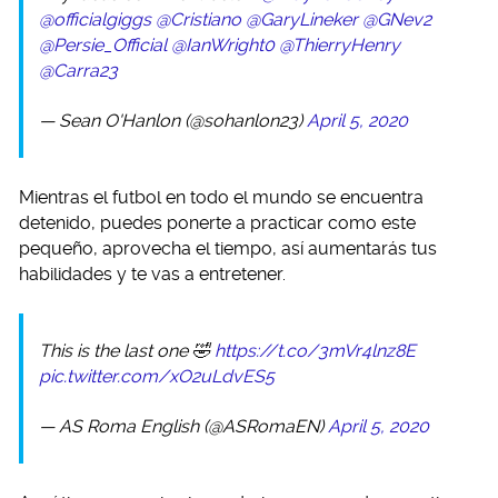
@officialgiggs
@Cristiano
@GaryLineker
@GNev2
@Persie_Official
@IanWright0
@ThierryHenry
@Carra23
— Sean O'Hanlon (@sohanlon23)
April 5, 2020
Mientras el futbol en todo el mundo se encuentra
detenido, puedes ponerte a practicar como este
pequeño, aprovecha el tiempo, así aumentarás tus
habilidades y te vas a entretener.
This is the last one 🤣
https://t.co/3mVr4lnz8E
pic.twitter.com/xO2uLdvES5
— AS Roma English (@ASRomaEN)
April 5, 2020