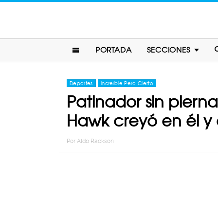
PORTADA
SECCIONES
Deportes
Increíble Pero Cierto
Patinador sin pier
Hawk creyó en él y 
Por
Aldo Rackson