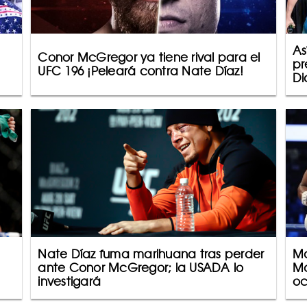
As
Conor McGregor ya tiene rival para el
pr
UFC 196 ¡Peleará contra Nate Díaz!
Di
Nate Díaz fuma marihuana tras perder
Mc
ante Conor McGregor; la USADA lo
Ma
investigará
oc