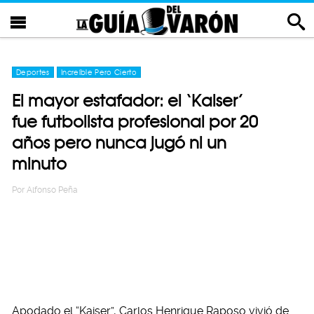
Deportes
Increíble Pero Cierto
El mayor estafador: el ‘Kaiser’
fue futbolista profesional por 20
años pero nunca jugó ni un
minuto
Por
Alfonso Peña
Apodado el “Kaiser”, Carlos Henrique Raposo vivió de